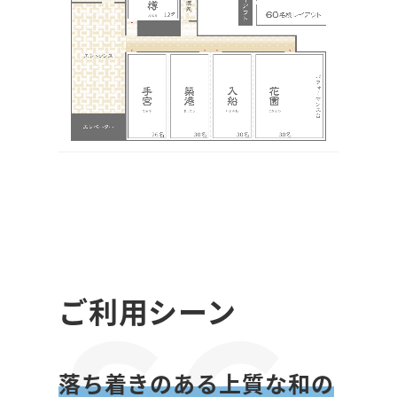
NU
P
ご利用シーン
落ち着きのある上質な和の