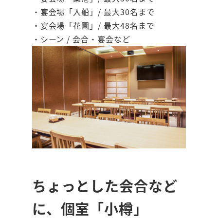
・宴会場「入船」/ 最大30名まで
・宴会場「花園」/ 最大48名まで
・シーン / 会合・宴会など
ちょっとした会合など
に、個室「小樽」