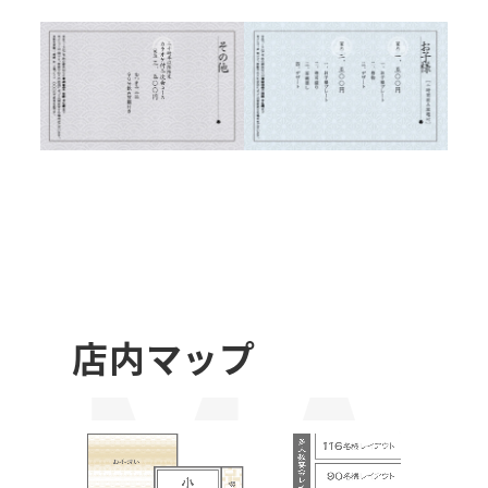
ME
MA
店内マップ